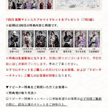
7回目 複製サイン入りブロマイドセットをプレゼント（7枚1組)
※絵柄は3回目の特典内容と同様です。
※
特典は先着配布になります
。枚数に限りがございますので、予定枚
数に達し次第終了いたします。
予めご了承ください。
※
すでにチケットをご購入いただいているお客様、および「リピータ
ーチケット」ご購入のお客様が対象
となります。
▼リピーター特典をご利用いただくお客様へ
≪特典受け取り方法≫
①リピーター特典キャンペーンに参加希望のお客様は
必ず初回ご観劇
の際に、該当公演のチケットをご持参の上、