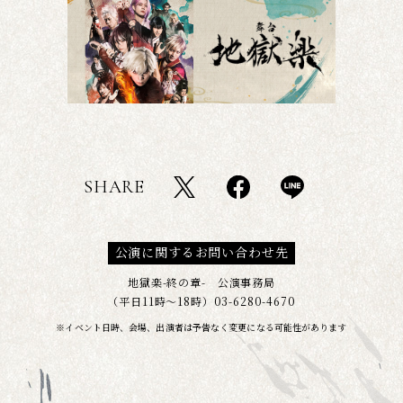
SHARE
T
F
L
w
a
I
i
c
N
公演に関するお問い合わせ先
t
e
E
t
b
s
地獄楽-終の章- 公演事務局
e
o
h
（平日11時～18時）03-6280-4670
r
o
a
※イベント日時、会場、出演者は予告なく変更になる可能性があります
s
k
r
h
s
e
a
h
r
a