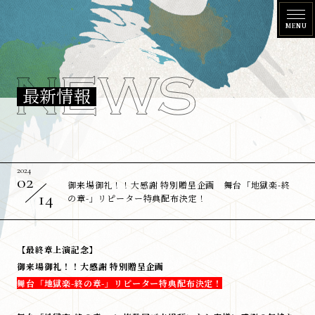
N
最新情報
E
W
S
2024
02
御来場御礼！！大感謝 特別贈呈企画 舞台「地獄楽-終
14
の章-」リピーター特典配布決定！
【最終章上演記念】
御来場御礼！！大感謝 特別贈呈企画
舞台「地獄楽-終の章-」リピーター特典配布決定！