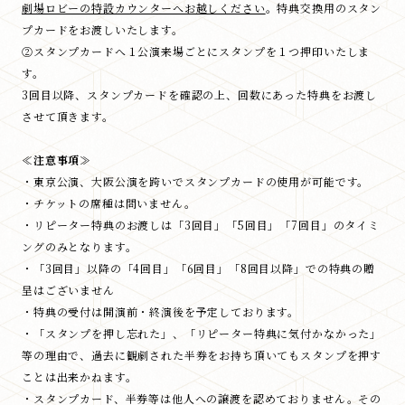
劇場ロビーの特設カウンターへお越しください
。特典交換用のスタン
プカードをお渡しいたします。
②スタンプカードへ１公演来場ごとにスタンプを１つ押印いたしま
す。
3回目以降、スタンプカードを確認の上、回数にあった特典をお渡し
させて頂きます。
≪注意事項≫
・東京公演、大阪公演を跨いでスタンプカードの使用が可能です。
・チケットの席種は問いません。
・リピーター特典のお渡しは「3回目」「5回目」「7回目」のタイミ
ングのみとなります。
・「3回目」以降の「4回目」「6回目」「8回目以降」での特典の贈
呈はございません
・特典の受付は開演前・終演後を予定しております。
・「スタンプを押し忘れた」、「リピーター特典に気付かなかった」
等の理由で、過去に観劇された半券をお持ち頂いてもスタンプを押す
ことは出来かねます。
・スタンプカード、半券等は他人への譲渡を認めておりません。その