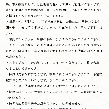
為、本人確認として身分証明書を提示して頂く可能性がございます。
身分証明書不携帯の場合は、スタンプの押印、特典の引渡をお断りす
る場合もございますのでご了承ください。
・劇場内外、SNS等にて不正行為が発覚した際には、予告なく本企
画を中止させて頂く事がございます。不正防止の為、予めご了承くだ
さい。
・確認のためチケット半券にも押印しますので予めご了承ください。
・チケットの半券は、必ずご自身が観劇された公演のものをお持ちく
ださい。同公演の半券を複数枚お持ちいただいても特典とのお引換は
出来かねます。
・スタンプカードのお渡しはお一人様一枚となります。二枚を合算さ
せることはできません。
・特典は先着配布になります。枚数に限りがございますので、予定枚
数に達し次第終了いたします。予めご了承ください。
・リピーター特典は不良品以外でのお取替えには応じられません。
・特典のお引換は、公演期間内のみとなります。後日の郵送対応等は
できかねます。
・過ぎた公演分や先の公演分のスタンプは押せません。