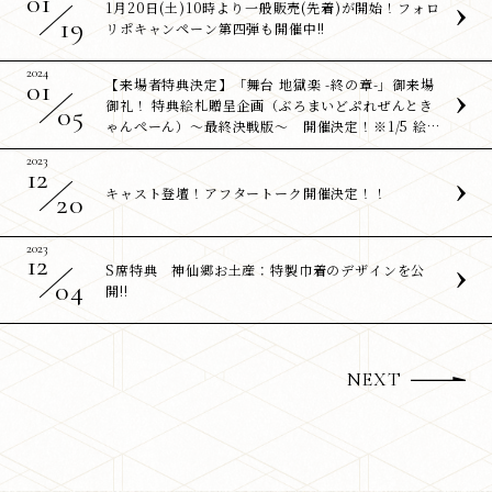
01
1月20日(土)10時より一般販売(先着)が開始！フォロ
19
リポキャンペーン第四弾も開催中!!
2024
01
【来場者特典決定】「舞台 地獄楽 -終の章-」御来場
御礼！ 特典絵札贈呈企画（ぶろまいどぷれぜんとき
05
ゃんぺーん）～最終決戦版～ 開催決定！※1/5 絵柄
更新※
2023
12
キャスト登壇！アフタートーク開催決定！！
20
2023
12
S席特典 神仙郷お土産：特製巾着のデザインを公
04
開!!
NEXT