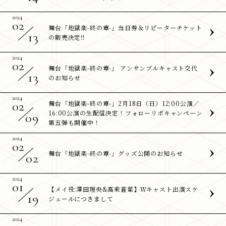
2024
02
舞台「地獄楽-終の章-」当日券＆リピーターチケット
13
の販売決定‼
2024
02
舞台「地獄楽-終の章-」 アンサンブルキャスト交代
13
のお知らせ
2024
02
舞台「地獄楽-終の章-」2月18日（日）12:00公演／
16:00公演の生配信決定！フォローリポキャンペーン
09
第五弾も開催中！
2024
02
舞台「地獄楽-終の章-」グッズ公開のお知らせ
02
2024
01
【メイ役:澤田理央&高乘蒼葉】Ｗキャスト出演スケ
19
ジュールにつきまして
2024