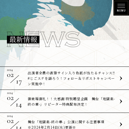
N
最新情報
E
W
S
2024
02
出演者全員の直筆サイン入り色紙が当たるチャンス‼
#じごステを語ろう！フォロー＆リポストキャンペー
17
ン実施中！
2024
02
御来場御礼！！大感謝 特別贈呈企画 舞台「地獄楽-
14
終の章-」リピーター特典配布決定！
2024
02
舞台「地獄楽-終の章-」公演に関する注意事項
14
※2024年2月14日(水)更新※