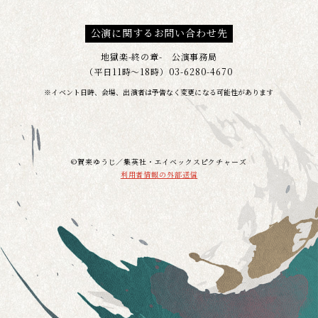
w
a
I
i
c
N
公演に関するお問い合わせ先
t
e
E
t
b
s
地獄楽-終の章- 公演事務局
e
o
h
（平日11時～18時）03-6280-4670
r
o
a
※イベント日時、会場、出演者は予告なく変更になる可能性があります
s
k
r
h
s
e
a
h
r
a
e
r
©賀来ゆうじ／集英社・エイベックスピクチャーズ
e
利用者情報の外部送信