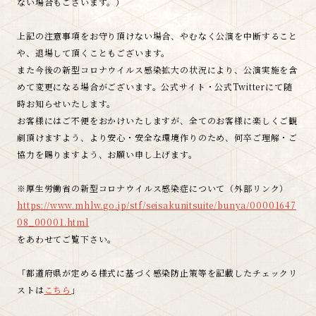
ない場合もございます。）
上記の注意事項をお守り頂けない場合、やむなく公演を中断すること
や、退場して頂くこともございます。
また今後の新型コロナウイルス感染拡大の状況により、公演実施を含
めて変更になる場合がございます。公式サイト・公式Twitterにて随
時お知らせいたします。
お客様にはご不便をおかけいたしますが、全てのお客様に楽しくご観
劇頂けますよう、より安心・安全な環境作りのため、何卒ご理解・ご
協力を賜りますよう、お願い申し上げます。
※厚生労働省の新型コロナウイルス感染症について（外部リンク）
https://www.mhlw.go.jp/stf/seisakunitsuite/bunya/00001647
08_00001.html
をあわせてご覧下さい。
「都道府県が定める様式に基づく感染防止策等を記載したチェックリ
ストは
こちら
」