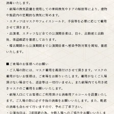
消毒いたします。
・劇場の換気設備を使用しての常時換気やドアの解放等により、建物
や施設内の定期的な換気に努めます。
・スタッフはマスクやフェイスシールド、手袋等を必要に応じて着用
させて頂きます。
・出演者、スタッフなど全ての公演関係者は、日々、出勤前と出勤
後、体温確認を徹底しております。
・稽古期間から公演期間まで公演関係者へ感染予防対策を周知、徹底
いたします。
■ご来場のお客様へのお願い
・ご入場の際には、マスク着用を義務付けさせて頂きます。マスクの
着用がないお客様は、ご来場をお断りいたします。着用がなくご入場
頂けない場合でも、返金等は一切行いません。また劇場内でも引き続
きマスクのご着用をお願いいたします。
・劇場入口にてお客様にご利用頂ける消毒用アルコールを設置いたし
ます。ご入場の際に必ず手指の消毒をお願いいたします。また、靴底
の消毒も合わせて行いますので、予めご了承下さい。
・公演当日は、3密回避の為、分散入場へのご協力をお願いいたしま