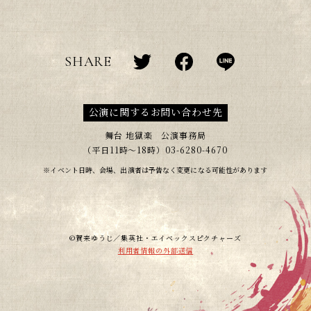
SHARE
T
F
L
w
a
I
i
c
N
公演に関するお問い合わせ先
t
e
E
t
b
s
舞台 地獄楽 公演事務局
e
o
h
（平日11時～18時）03-6280-4670
r
o
a
※イベント日時、会場、出演者は予告なく変更になる可能性があります
s
k
r
h
s
e
a
h
r
a
e
r
©賀来ゆうじ／集英社・エイベックスピクチャーズ
e
利用者情報の外部送信