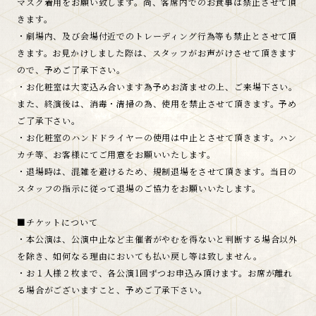
マスク着用をお願い致します。尚、客席内でのお食事は禁止させて頂
きます。
・劇場内、及び会場付近でのトレーディング行為等も禁止とさせて頂
きます。お見かけしました際は、スタッフがお声がけさせて頂きます
ので、予めご了承下さい。
・お化粧室は大変込み合います為予めお済ませの上、ご来場下さい。
また、終演後は、消毒・清掃の為、使用を禁止させて頂きます。予め
ご了承下さい。
・お化粧室のハンドドライヤーの使用は中止とさせて頂きます。ハン
カチ等、お客様にてご用意をお願いいたします。
・退場時は、混雑を避けるため、規制退場をさせて頂きます。当日の
スタッフの指示に従って退場のご協力をお願いいたします。
■チケットについて
・本公演は、公演中止など主催者がやむを得ないと判断する場合以外
を除き、如何なる理由においても払い戻し等は致しません。
・お１人様２枚まで、各公演1回ずつお申込み頂けます。お席が離れ
る場合がございますこと、予めご了承下さい。