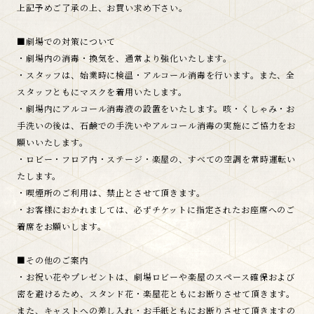
上記予めご了承の上、お買い求め下さい。
■劇場での対策について
・劇場内の消毒・換気を、通常より強化いたします。
・スタッフは、始業時に検温・アルコール消毒を行います。また、全
スタッフともにマスクを着用いたします。
・劇場内にアルコール消毒液の設置をいたします。咳・くしゃみ・お
手洗いの後は、石鹸での手洗いやアルコール消毒の実施にご協力をお
願いいたします。
・ロビー・フロア内・ステージ・楽屋の、すべての空調を常時運転い
たします。
・喫煙所のご利用は、禁止とさせて頂きます。
・お客様におかれましては、必ずチケットに指定されたお座席へのご
着席をお願いします。
■その他のご案内
・お祝い花やプレゼントは、劇場ロビーや楽屋のスペース確保および
密を避けるため、スタンド花・楽屋花ともにお断りさせて頂きます。
また、キャストへの差し入れ・お手紙ともにお断りさせて頂きますの