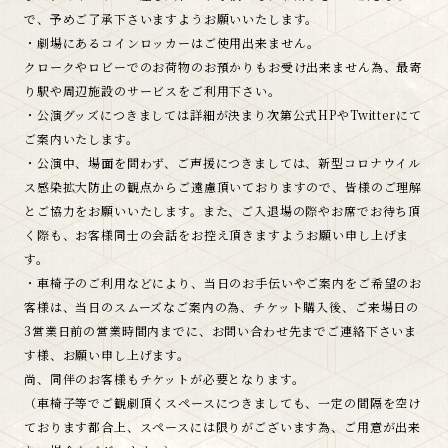
で、予めご了承下さいますようお願いいたします。
・劇場にあるコインロッカーはご使用出来ません。
クロークやロビーでのお荷物のお預かりもお受け出来ません為、最寄
り駅や周辺施設のサービスをご利用下さい。
・公演グッズにつきましては詳細が決まり次第公式HPやTwitterにて
ご案内いたします。
・公演中、場面を問わず、ご声援につきましては、新型コロナウイル
ス感染拡大防止の観点からご遠慮頂いておりますので、皆様のご理解
とご協力をお願いいたします。また、ご入退場の際やお席でお待ち頂
く際も、お客様同士の会話をお控え頂きますようお願い申し上げま
す。
・車椅子のご利用などにより、当日のお手伝いやご案内をご希望のお
客様は、当日のスムーズなご案内の為、チケット購入後、ご来場日の
3営業日前の営業時間内までに、お問い合わせ先までご連絡下さいま
す様、お願い申し上げます。
尚、同伴のお客様もチケットが必要となります。
（車椅子等でご観劇頂くスペースにつきましても、一定の間隔を空け
ております都合上、スペースには限りがございます為、ご用意が出来