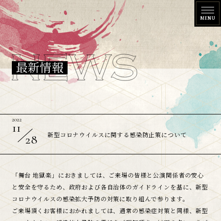
N
最新情報
E
W
S
2022
11
新型コロナウイルスに関する感染防止策について
28
「舞台 地獄楽」におきましては、ご来場の皆様と公演関係者の安心
と安全を守るため、政府および各自治体のガイドラインを基に、新型
コロナウイルスの感染拡大予防の対策に取り組んで参ります。
ご来場頂くお客様におかれましては、通常の感染症対策と同様、新型