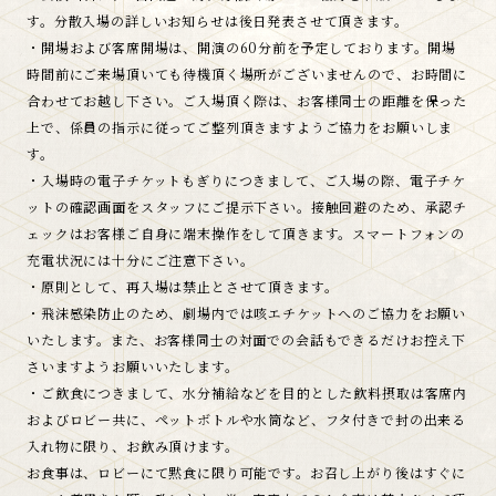
す。分散入場の詳しいお知らせは後日発表させて頂きます。
・開場および客席開場は、開演の60分前を予定しております。開場
時間前にご来場頂いても待機頂く場所がございませんので、お時間に
合わせてお越し下さい。ご入場頂く際は、お客様同士の距離を保った
上で、係員の指示に従ってご整列頂きますようご協力をお願いしま
す。
・入場時の電子チケットもぎりにつきまして、ご入場の際、電子チケ
ットの確認画面をスタッフにご提示下さい。接触回避のため、承認チ
ェックはお客様ご自身に端末操作をして頂きます。スマートフォンの
充電状況には十分にご注意下さい。
・原則として、再入場は禁止とさせて頂きます。
・飛沫感染防止のため、劇場内では咳エチケットへのご協力をお願い
いたします。また、お客様同士の対面での会話もできるだけお控え下
さいますようお願いいたします。
・ご飲食につきまして、水分補給などを目的とした飲料摂取は客席内
およびロビー共に、ペットボトルや水筒など、フタ付きで封の出来る
入れ物に限り、お飲み頂けます。
お食事は、ロビーにて黙食に限り可能です。お召し上がり後はすぐに