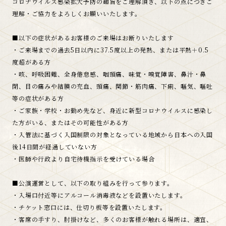
コロナウイルス感染拡大予防の趣旨をご理解頂き、以下の点につきご
理解・ご協力をよろしくお願いいたします。
■以下の症状があるお客様のご来場はお断りいたします
・ご来場までの過去5日以内に37.5度以上の発熱、または平熱＋0.5
度超がある方
・咳、呼吸困難、全身倦怠感、咽頭痛、味覚・嗅覚障害、鼻汁・鼻
閉、目の痛みや結膜の充血、頭痛、関節・筋肉痛、下痢、嘔気、嘔吐
等の症状がある方
・ご家族・学校・お勤め先など、身近に新型コロナウイルスに感染し
た方がいる、またはその可能性がある方
・入管法に基づく入国制限の対象となっている地域から日本への入国
後14日間が経過していない方
・医師や行政より自宅待機指示を受けている場合
■公演運営として、以下の取り組みを行って参ります。
・入場口付近等にアルコール消毒液などを設置いたします。
・チケット窓口には、仕切り板等を設置いたします。
・客席の手すり、肘掛けなど、多くのお客様が触れる場所は、適宜、